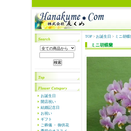
TOP
>
お誕生日
>
ミニ胡蝶
ミニ胡蝶蘭
お誕生日
開店祝い
結婚記念日
お祝い
ギフト
ご葬儀 ・ 御供花
季節のオススメ