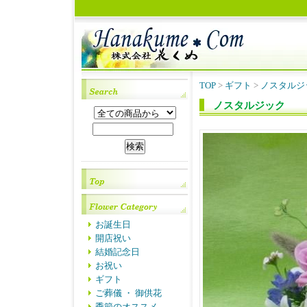
TOP
>
ギフト
>
ノスタルジ
ノスタルジック
お誕生日
開店祝い
結婚記念日
お祝い
ギフト
ご葬儀 ・ 御供花
季節のオススメ