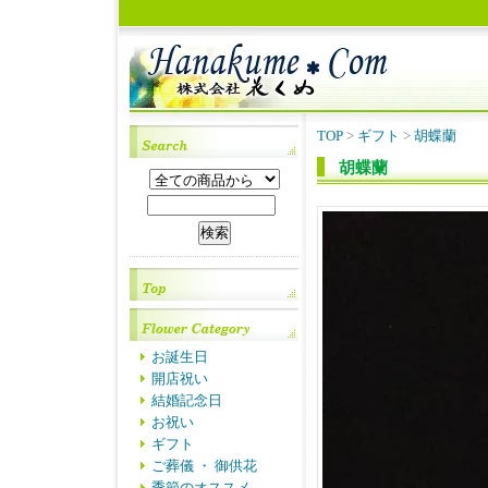
TOP
>
ギフト
>
胡蝶蘭
胡蝶蘭
お誕生日
開店祝い
結婚記念日
お祝い
ギフト
ご葬儀 ・ 御供花
季節のオススメ