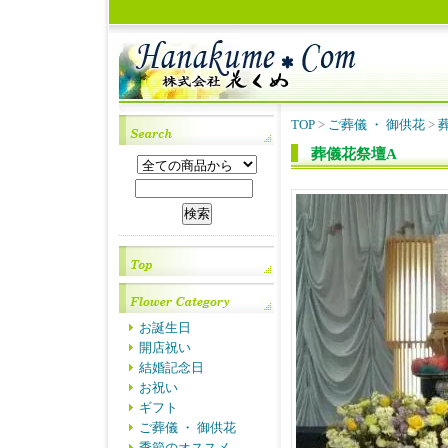
TOP
>
ご葬儀 ・ 御供花
>
葬儀花祭壇A
お誕生日
開店祝い
結婚記念日
お祝い
ギフト
ご葬儀 ・ 御供花
季節のオススメ