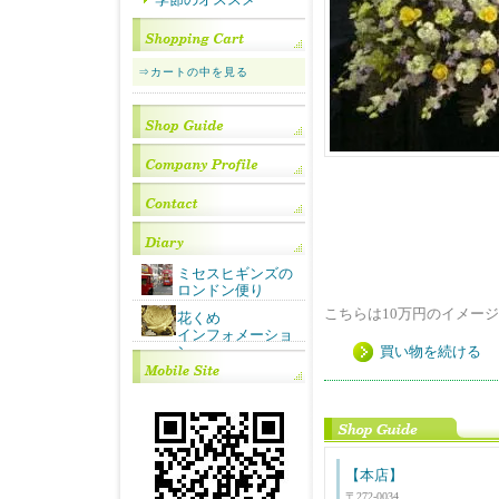
⇒カートの中を見る
ミセスヒギンズの
ロンドン便り
こちらは10万円のイメー
花くめ
インフォメーショ
ン
買い物を続ける
【本店】
〒272-0034